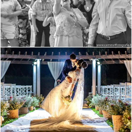
1482
0
645
13