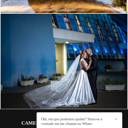
1459
0
Olá, em que podemos ajudar? Sinta-se a
✕
CAMERA 4 FOTOGRAFIA
/
CONTATO
vontade em me chamar no Whats.