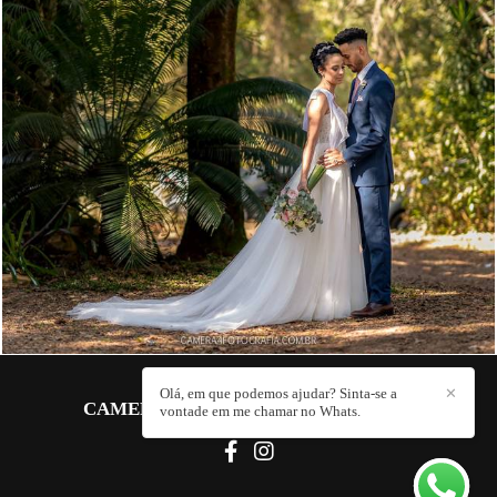
812
0
Olá, em que podemos ajudar? Sinta-se a
✕
CAMERA 4 FOTOGRAFIA
/
CONTATO
vontade em me chamar no Whats.