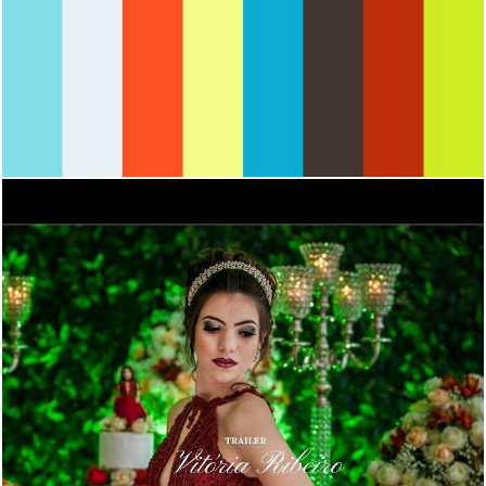
1821
0
834
0