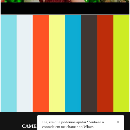
1342
0
Olá, em que podemos ajudar? Sinta-se a
✕
CAMERA 4 FOTOGRAFIA
/
CONTATO
vontade em me chamar no Whats.