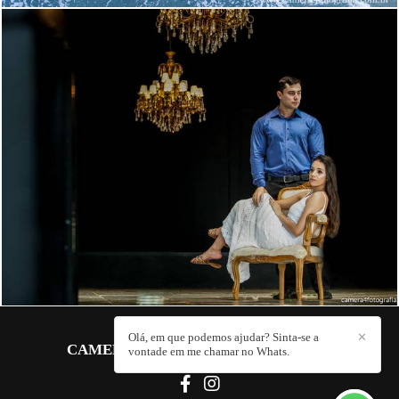
1909
0
Olá, em que podemos ajudar? Sinta-se a
✕
CAMERA 4 FOTOGRAFIA
/
CONTATO
vontade em me chamar no Whats.