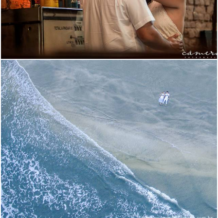
2116
16
1818
26