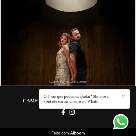
1156
14
Olá, em que podemos ajudar? Sinta-se a
✕
CAMERA 4 FOTOGRAFIA
/
CONTATO
vontade em me chamar no Whats.
Feito com
Alboom