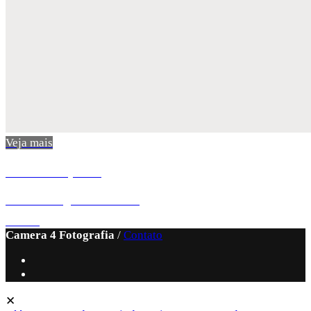
Veja mais
Aline + Raphael
Pré-Wedding
Botucatu - SP
2305
0
Camera 4 Fotografia
/
Contato
✕