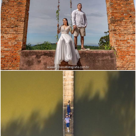
450
23
1918
57