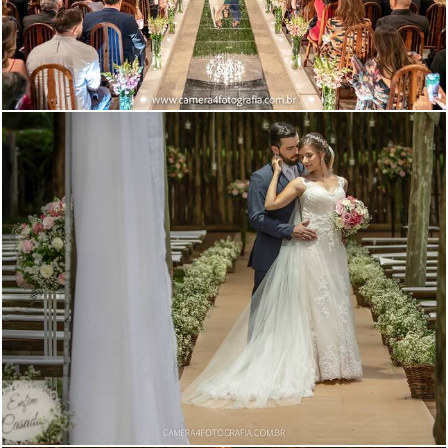
651
0
1459
38