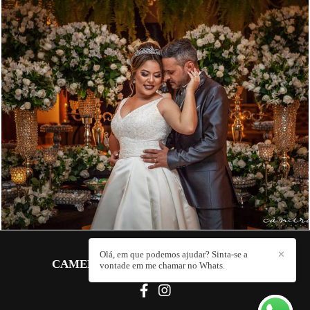
2450
44
Olá, em que podemos ajudar? Sinta-se a
✕
CAMERA 4 FOTOGRAFIA
/
CONTATO
vontade em me chamar no Whats.