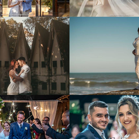
1145
10
1752