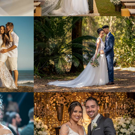
35
814
0