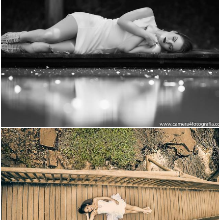
4874
33