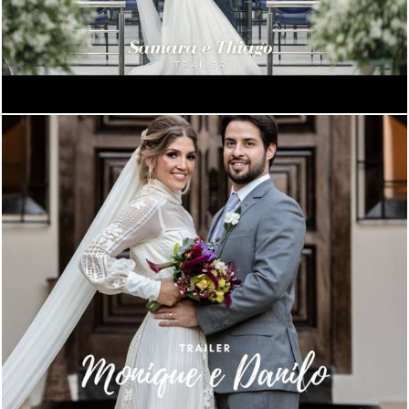
1111
0
1157
0