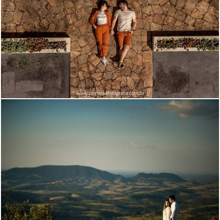
202
8
2973
74