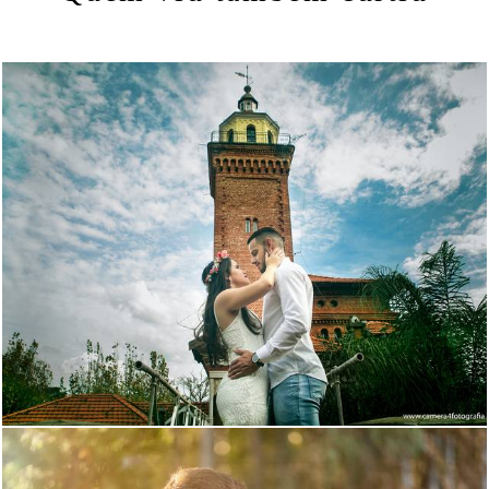
3018
55