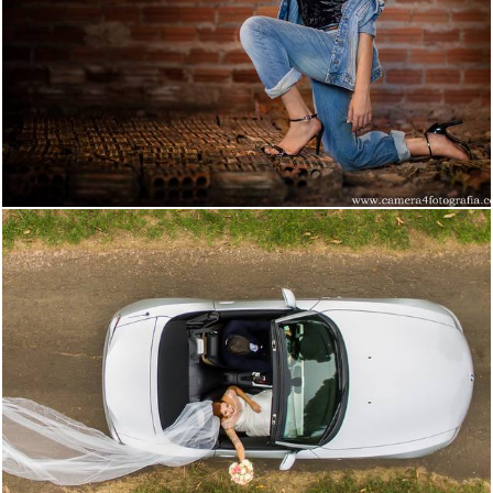
2927
1
3124
15