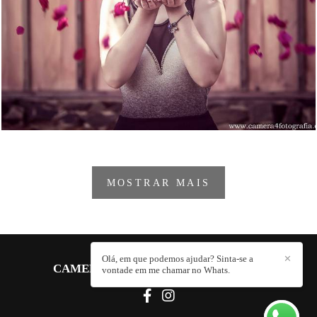
2750
161
MOSTRAR MAIS
Olá, em que podemos ajudar? Sinta-se a
✕
CAMERA 4 FOTOGRAFIA
/
CONTATO
vontade em me chamar no Whats.