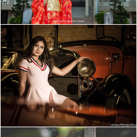
4711
49