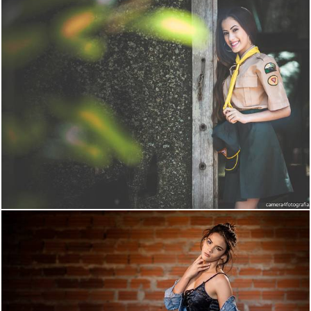
6096
108