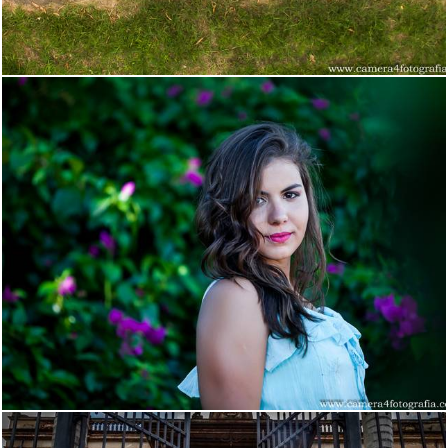
2713
44