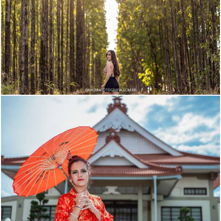
1272
2
983
0