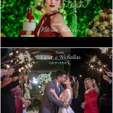
834
0
1264
0