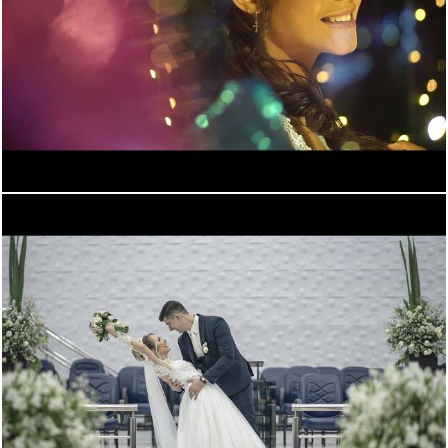
714
0
1111
0